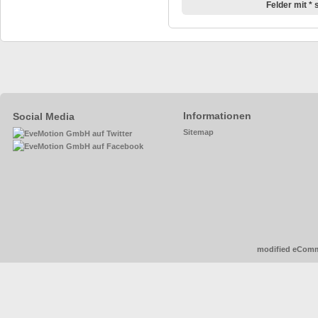
Felder mit * s
Informationen
Social Media
Sitemap
mod
ified eCom