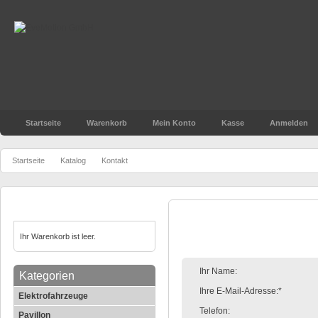
Startseite
Warenkorb
Mein Konto
Kasse
Anmelden
»
»
Startseite
Katalog
Kontakt
Warenkorb
Kontakt
Ihr Warenkorb ist leer.
Ihr Name:
Kategorien
Ihre E-Mail-Adresse:*
Elektrofahrzeuge
Telefon:
Pavillon