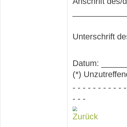
Anschrift des/
____________
Unterschrift de
Datum: _____
(*) Unzutreffen
- - - - - - - - - - -
- - -