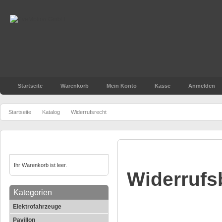
Startseite
Warenkorb
Mein Konto
Kasse
Anmelden
»
»
Startseite
Katalog
Widerrufsrecht
Widerrufsr
Warenkorb
Ihr Warenkorb ist leer.
Widerrufs
Kategorien
Elektrofahrzeuge
Pavillon