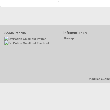
Informationen
Social Media
Sitemap
mod
ified eCom