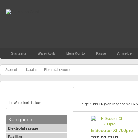
Startseite
Warenkorb
Mein Konto
Kasse
Anmelden
»
»
Startseite
Katalog
Elektrofahrzeuge
Warenkorb
Elektrofahrzeuge
Ihr Warenkorb ist leer.
Zeige
1
bis
16
(von insgesamt
16
A
Kategorien
Elektrofahrzeuge
E-Scooter XI-700pro
Pavillon