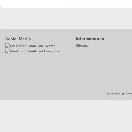
Informationen
Social Media
Sitemap
mod
ified eCom