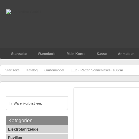
Startseite
Warenkorb
Mein Konto
Kasse
Anmelden
»
»
»
Startseite
Katalog
Gartenmöbel
LED - Rattan Sonneninsel - 180cm
Warenkorb
LED - Rattan Sonneninsel
Ihr Warenkorb ist leer.
Kategorien
Elektrofahrzeuge
Pavillon