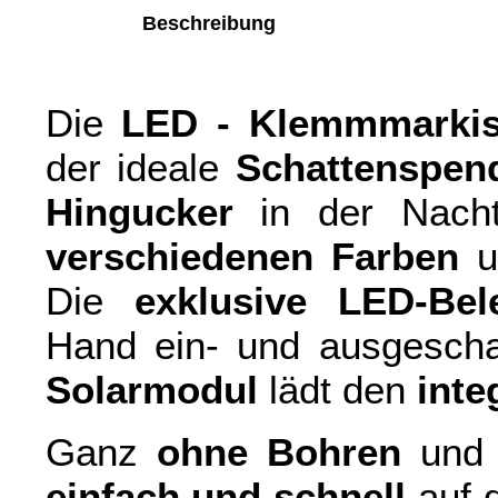
Beschreibung
Die
LED - Klemmmarki
der ideale
Schattenspen
Hingucker
in der Nacht
verschiedenen Farben
Die
exklusive LED-Bel
Hand ein- und ausgeschal
Solarmodul
lädt den
inte
Ganz
ohne Bohren
und 
einfach und schnell
auf