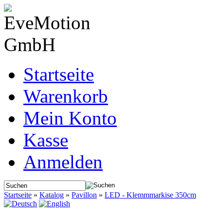
Startseite
Warenkorb
Mein Konto
Kasse
Anmelden
Startseite
»
Katalog
»
Pavillon
»
LED - Klemmmarkise 350cm