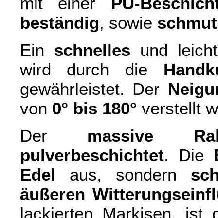
mit einer
PU-Beschich
beständig
, sowie
schmut
Ein
schnelles
und leich
wird durch die
Handk
gewährleistet. Der
Neigu
von
0° bis 180°
verstellt 
Der
massive Ra
pulverbeschichtet
. Die
Edel
aus, sondern
sc
äußeren Witterungseinf
lackierten Markisen, ist 