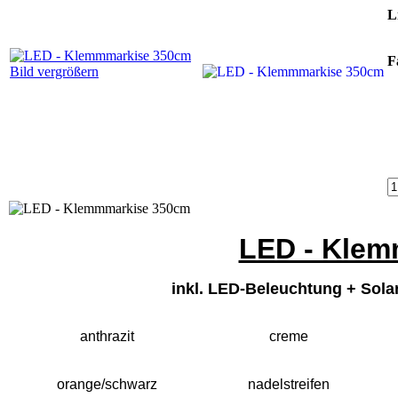
L
F
Bild vergrößern
LED - Klem
inkl. LED-Beleuchtung + Sola
anthrazit
creme
orange/schwarz
nadelstreifen