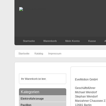
Startseite
Warenkorb
Mein Konto
Kasse
A
»
»
Startseite
Katalog
Impressum
Warenkorb
Impressum
Ihr Warenkorb ist leer.
EveMotion GmbH
Geschäftsführer
Kategorien
Michael Wendorf
Stephan Wendorf
Elektrofahrzeuge
Marzahner Chaussee 2
Pavillon
12681 Berlin