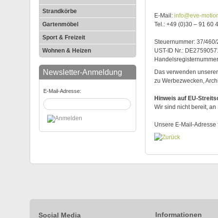
Strandkörbe
E-Mail:
info@eve-motio
Gartenmöbel
Tel.: +49 (0)30 – 91 60 
Sport & Freizeit
Steuernummer: 37/460
Wohnen & Heizen
UST-ID Nr.: DE2759057
Handelsregisternumme
Newsletter-Anmeldung
Das verwenden unserer 
zu Werbezwecken, Archi
E-Mail-Adresse:
Hinweis auf EU-Streits
Wir sind nicht bereit, 
Unsere E-Mail-Adresse 
Informationen
Social Media