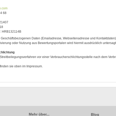
n.com
44 68
/21407
18
r: HRB132114B
Geschäftsbezogenen Daten (Emailadresse, Webseitenadresse und Kontaktdaten) in
vierung oder Nutzung aus Bewertungsportalen wird hiermit ausdrücklich untersagt
chlichtung
an Streitbeilegungsverfahren vor einer Verbraucherschlichtungsstelle nach dem Ver
finden sie oben im Impressum.
Mehr über...
Blog