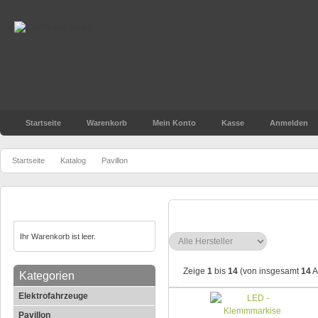
Startseite
Warenkorb
Mein Konto
Kasse
Anmelden
»
»
Startseite
Katalog
Pavillon
Warenkorb
Pavillon
Ihr Warenkorb ist leer.
Zeige
1
bis
14
(von insgesamt
14
A
Kategorien
Elektrofahrzeuge
Pavillon