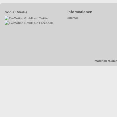
Informationen
Social Media
Sitemap
mod
ified eCom