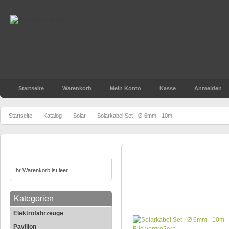
Startseite
Warenkorb
Mein Konto
Kasse
Anmelden
»
»
»
Startseite
Katalog
Solar
Solarkabel Set - Ø 6mm - 10m
Warenkorb
Solarkabel Set - Ø 6mm - 
Ihr Warenkorb ist leer.
Kategorien
Elektrofahrzeuge
Pavillon