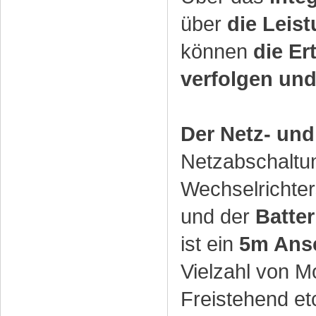
über
die Leis
können
die Er
verfolgen und
Der Netz- un
Netzabschaltun
Wechselrichte
und der
Batter
ist ein
5m Ans
Vielzahl von M
Freistehend etc