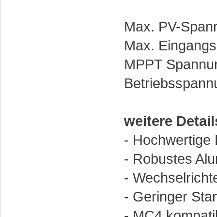
Max. PV-Span
Max. Eingangs
MPPT Spannun
Betriebsspann
weitere Detail
- Hochwertige
- Robustes Al
- Wechselrich
- Geringer St
- MC4 kompati