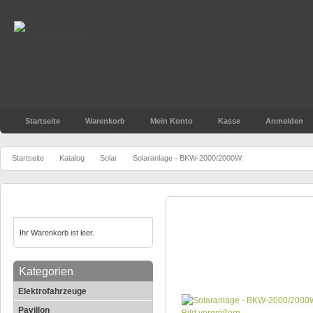
Startseite
Warenkorb
Mein Konto
Kasse
Anmelden
»
»
»
Startseite
Katalog
Solar
Solaranlage - BKW-2000/2000W
Warenkorb
Solaranlage - BKW-2000/
Ihr Warenkorb ist leer.
Kategorien
Elektrofahrzeuge
Pavillon