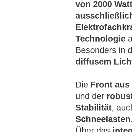
von 2000 Wat
ausschließlic
Elektrofachkra
Technologie
a
Besonders in 
diffusem Lich
Die
Front aus
und der
robus
Stabilität
, auc
Schneelasten
Über das
inte