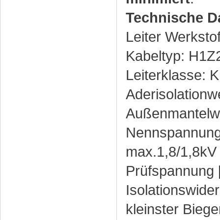
Technische D
Leiter Werkstof
Kabeltyp: H1Z
Leiterklasse: 
Aderisolationw
Außenmantelwe
Nennspannung [
max.1,8/1,8kV
Prüfspannung [
Isolationswide
kleinster Biege