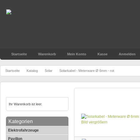
Startseite
Warenkorb
Mein Konto
Kasse
Anmelden
»
»
»
Startseite
Katalog
Solar
Solarkabel - Meterware Ø 6mm - rot
Warenkorb
Solarkabel - Meterware Ø 6
Ihr Warenkorb ist leer.
Kategorien
Bild vergrößern
Elektrofahrzeuge
Pavillon