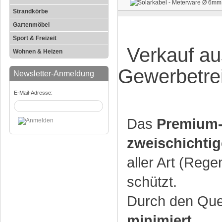
Strandkörbe
Gartenmöbel
Sport & Freizeit
Verkauf au
Wohnen & Heizen
Gewerbetre
Newsletter-Anmeldung
E-Mail-Adresse:
Das
Premium-
zweischichtig
aller Art (Re
schützt.
Durch den Que
minimiert
.