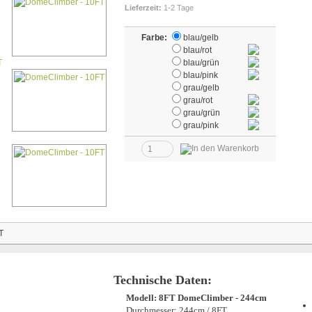
Lieferzeit:
1-2 Tage
Farbe:
blau/gelb
blau/rot
blau/grün
blau/pink
grau/gelb
grau/rot
grau/grün
grau/pink
Technische Daten:
Modell: 8FT DomeClimber - 244cm
Durchmesser: 244cm / 8FT