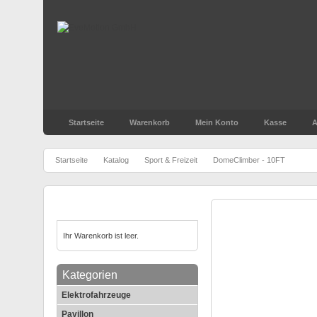
Startseite
Warenkorb
Mein Konto
Kasse
A
»
»
»
Startseite
Katalog
Sport & Freizeit
DomeClimber - 10FT
Warenkorb
DomeClimber - 1
Ihr Warenkorb ist leer.
Kategorien
Elektrofahrzeuge
Pavillon